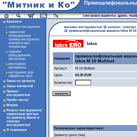
Прямошлифовальны
магазин инструменты
электроинструменты: дрели, перфо
Каталоги
электро инструмент
магазин инструментов
каталог: электро
прямошлифовальная машина Iskra M 10 
сварочное
оборудование,
пневмо инструмент,
компрессоры,
Iskra
генераторы
садовое
оборудование,
прямошлифовальная маши
Название
бензопилы
Iskra M 10 Multiset
расходные
материалы
Артикул
M 10 Multiset
инструмент для
Цена
83.00 EUR
обработки труб
Заказ по артиклу
Количество
Заказ запчастей
Прокат
инструментов
Прайс-листы
Форум
Ремонт инструмента:
сервисные центры
по ремонту бензо и
электро
инструментов
Технические характеристики:
О компании
Диаметр цанги (мм)