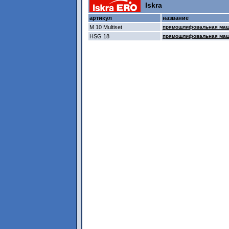
Iskra
артикул
название
M 10 Multiset
прямошлифовальная машин
HSG 18
прямошлифовальная маши