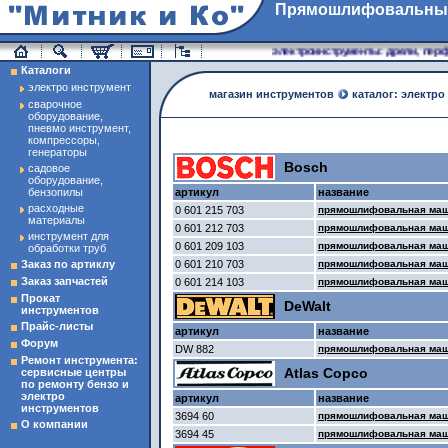
Прямошлифовальны
магазин инструменты
электроинструменты: дрели, перфо
Каталоги
электро инструмент
магазин инструментов
каталог: электро
сварочное
оборудование,
пневмо инструмент,
компрессоры,
генераторы
Bosch
садовое
оборудование,
бензопилы
артикул
название
расходные
0 601 215 703
прямошлифовальная маш
материалы
0 601 212 703
прямошлифовальная маш
инструмент для
0 601 209 103
прямошлифовальная маш
обработки труб
Заказ по артиклу
0 601 210 703
прямошлифовальная маш
Заказ запчастей
0 601 214 103
прямошлифовальная маш
Прокат
DeWalt
инструментов
Прайс-листы
артикул
название
Форум
DW 882
прямошлифовальная маш
Ремонт инструмента:
Atlas Copco
сервисные центры
по ремонту бензо и
электро
артикул
название
инструментов
3694 60
прямошлифовальная маши
О компании
3694 45
прямошлифовальная маши