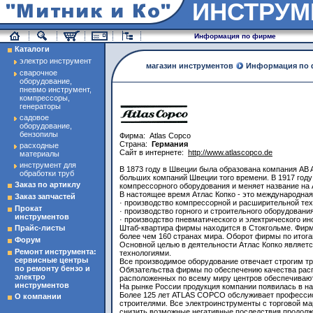
ИНСТРУ
магазин инструменты
Информация по фирме
Каталоги
электро инструмент
магазин инструментов
Информация по
сварочное
оборудование,
пневмо инструмент,
компрессоры,
генераторы
садовое
оборудование,
бензопилы
Фирма:
Atlas Copco
Страна:
Германия
расходные
Сайт в интернете:
http://www.atlascopco.de
материалы
инструмент для
В 1873 году в Швеции была образована компания AB A
обработки труб
больших компаний Швеции того времени. В 1917 году
Заказ по артиклу
компрессорного оборудования и меняет название н
В настоящее время Атлас Копко - это международна
Заказ запчастей
· производство компрессорной и расширительной тех
Прокат
· производство горного и строительного оборудования
инструментов
· производство пневматического и электрического и
Прайс-листы
Штаб-квартира фирмы находится в Стокгольме. Фирма
более чем 160 странах мира. Оборот фирмы по итога
Форум
Основной целью в деятельности Атлас Копко являет
Ремонт инструмента:
технологиями.
сервисные центры
Все производимое оборудование отвечает строгим тре
по ремонту бензо и
Обязательства фирмы по обеспечению качества расп
электро
расположенных по всему миру центров обеспечивают
инструментов
На рынке России продукция компании появилась в на
Более 125 лет ATLAS COPCO обслуживает профессион
О компании
строителями. Все электроинструменты с торговой м
снизить возможные негативные последствия продол