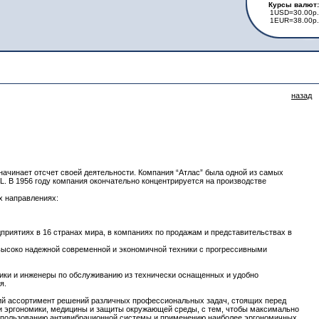
Курсы валют:
1USD=30.00р.
1EUR=38.00р.
назад
начинает отсчет своей деятельности. Компания “Атлас” была одной из самых
L. В 1956 году компания окончательно концентрируется на производстве
х направлениях:
риятиях в 16 странах мира, в компаниях по продажам и представительствах в
высоко надежной современной и экономичной техники с прогрессивными
ики и инженеры по обслуживанию из технически оснащенных и удобно
я.
ий ассортимент решений различных профессиональных задач, стоящих перед
ти эргономики, медицины и защиты окружающей среды, с тем, чтобы максимально
спользованию антивибрационной системы и применению наиболее эргономичных