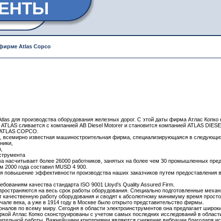
МЕНТЫ
 фирме
Atlas Copco
tlas для производства оборудования железных дорог. С этой даты фирма Атлас Копко 
 ATLAS сливается с компанией AB Diesel Motorer и становится компанией ATLAS DIESE
а ATLAS COPCO.
я, всемирно известная машиностроительная фирма, специализирующаяся в следующи
ники,
,
нструмента
 насчитывает более 26000 работников, занятых на более чем 30 промышленных предп
м 2000 года составил MUSD 4 900.
ся повышение эффективности производства наших заказчиков путем предоставления 
бованиям качества стандарта ISO 9001 Lloyd’s Quality Assured Firm.
ространяются на весь срок работы оборудования. Специально подготовленные механ
 качественную работу оборудования и сводят к абсолютному минимуму время просто
чале века, а уже в 1914 году в Москве было открыто представительство фирмы.
алов по всему миру. Сегодня в области электроинструментов она предлагает широк
аркой Атлас Копко сконструированы с учетом самых последних исследований в облас
жительной работы. Важнейшими критериями являются снижение вибрации благодаря и