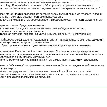
енно высоким спросом у профессионалов во всем мире.
 от 2 до 11 кг, отбойные молотки до 32 кг, угловые и прямые шлифмашины,
, самый большой ассортимент аккумуляторных инструментов (от 7.2 вольт до 18
 чем 200 тестов проверки качества на своем пути от сырья до готового изделия.
ть, но и большую безопасность для пользователя.
 шуму, вибрации, электробезопасности и радиопомехам, что подтверждено в том
ки от прочих. Среди них такие как:
а считанные секунды без использования каких-либо дополнительных
е находятся и другие инструменты.
строенная система, снижающая уровень вибрации до 50%. В дополнение к
нный кабель может заменен как дополнительная принадлежность без необходимости
нее хранить отсоединив от него кабель.
и. Двусторонняя система подключения аккумуляторов сделала возможным
й информации. Молотки, снабженные системой RTR, имеют запрограммированный
и скором окончании межсервисного периода, а для дополнительной безопасности в
правлении большим парком инструментов.
ихся в масле в корпусе подшипника и тем самым противодействуя дисбалансу
авнению с “обычными” инструментами длина может быть сокращена еще больше, если
 шуруповертов.
орного оборудования. Проектировщики фирмы Атлас Копко и ее местный
ивание в любой точке земного шара и помогает свести вынужденную остановку
вание при любой чрезвычайной ситуации.