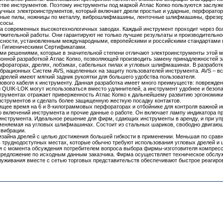
стве инструментов. Поэтому инструменты под маркой Атлас Копко пользуются заслуж
ручных электроинструментов, который включает дрели простые и ударные, перфораторы
льные пилы, ножницы по металлу, виброшлифмашины, ленточные шлифмашины, фрезеры
есосы.
а современных высокотехнологичных заводах. Каждый инструмент проходит через более
жительной работы. Они гарантируют не только лучшие результаты и производительнос
сности, установленным международными, европейскими и российскими стандартами по
и Гигиеническими Сертификатами.
ми решениями, которые в значительной степени отличают электроинструменты этой мар
онной разработкой Атлас Копко, позволяющей производить замену принадлежностей з
фораторах, дрелях, лобзиках, сабельных пилах и угловых шлифмашинах. В разработк
ибрационных Систем AVS, нацеленных на защиту пользователей инструмента. AVS – в
релей имеют мягкий задник рукоятки для большего удобства пользователя.
ового кабеля к инструменту. Данная разработка имеет много преимуществ: поврежде
 QUIK-LOK могут использоваться вместо удлинителей, а инструмент удобнее и безопас
трументах отражает приверженность Атлас Копко к дальнейшему развитию эргономик
нструментов и сделать более защищенную жесткую посадку контактов.
оящее время на 6 и 8-килограммовых перфораторах и отбойнике для контроля важно
 включений инструмента и прочие данные о работе. Он включает лампу индикатора пр
инструмента. Идеальное решение для фирм, сдающих инструменты в аренду, и при у
меняемая на угловых шлифмашинах. Состоит из стальных шариков, свободно двигающ
 вибрации.
 дизайна дрелей с целью достижения большей гибкости в применении. Меньшая по ср
 в труднодоступных местах, которые обычно требуют использования угловых дрелей и
я с момента обсуждения потребителем вопроса выбора фирмы-изготовителя компресс
предложение по исходным данным заказчика. Фирма осуществляет техническое обслуж
луживания вместе с сетью торговых представительств обеспечивают быстрое реагиро