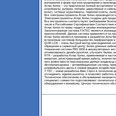
материалов и форм при конструировании и производ
Атлас Копко – это практически полный ассортимент 
штроборезы, рубанки, лобзики, циркулярные и сабе
вольт), сетевые шуруповерты, термопистолеты, пыл
Все электроинструменты Атлас Копко производятся н
Электроинструменты Атлас Копко созданы для продол
Все инструменты соответствуют требованиям безопа
числе и Российскими Сертификатами Соответствия 
Атлас Копко по праву гордится своими инновационны
Запатентованная система FIXTEC является инноваци
приспособлений. Данная система применяется на пер
Атлас Копко является пионером в разработке Анти В
встроенным системам большинство перфораторов и д
QUIK-LOK – очень быстрый метод присоединения сил
обращения в сервисный центр, более длинные кабели
Уникальная система PBS 3000 в аккумуляторных инс
оптимизировать дизайн рукоятки, улучшить баланс и
RTR – разработка Атлас Копко, применяемая в наст
микрочип, регистрирующий время работы, количество
него можно ввести персональные данные владельца 
Автобалансировка – антивибрационная система, при
шлифовального диска и снижая вредное воздействие
T-TEC – новая разработка Atlas Copco в технологии
отсоединить заднюю рукоятку, и позволяет работать
Техническое обеспечение и обслуживание начинаетс
специалист совместно подготавливают техническое 
оборудования к минимуму. Центры технического обс