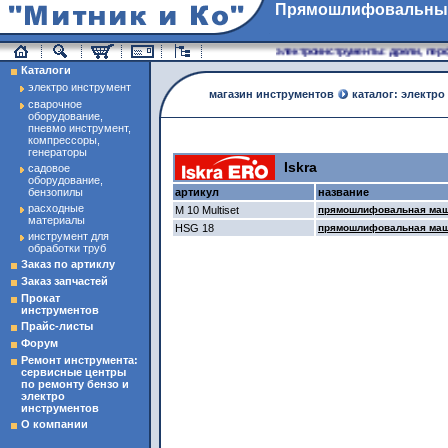
Прямошлифовальны
магазин инструменты
электроинструменты: дрели, перфо
Каталоги
электро инструмент
магазин инструментов
каталог: электро
сварочное
оборудование,
пневмо инструмент,
компрессоры,
генераторы
Iskra
садовое
оборудование,
бензопилы
артикул
название
расходные
M 10 Multiset
прямошлифовальная машин
материалы
HSG 18
прямошлифовальная маши
инструмент для
обработки труб
Заказ по артиклу
Заказ запчастей
Прокат
инструментов
Прайс-листы
Форум
Ремонт инструмента:
сервисные центры
по ремонту бензо и
электро
инструментов
О компании