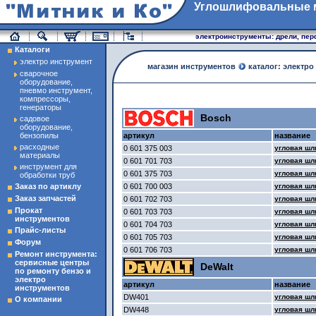
Углошлифовальные м
магазин инструменты
электроинструменты: дрели, перфо
Каталоги
электро инструмент
магазин инструментов
каталог: электро
сварочное
оборудование,
пневмо инструмент,
компрессоры,
генераторы
Bosch
садовое
оборудование,
бензопилы
артикул
название
расходные
0 601 375 003
угловая ш
материалы
0 601 701 703
угловая ш
инструмент для
0 601 375 703
угловая шл
обработки труб
Заказ по артиклу
0 601 700 003
угловая ш
Заказ запчастей
0 601 702 703
угловая шл
Прокат
0 601 703 703
угловая ш
инструментов
0 601 704 703
угловая шл
Прайс-листы
0 601 705 703
угловая ш
Форум
0 601 706 703
угловая шл
Ремонт инструмента:
сервисные центры
DeWalt
по ремонту бензо и
электро
артикул
название
инструментов
DW401
угловая ш
О компании
DW448
угловая ш