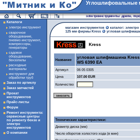
Углошлифовальные м
магазин инструменты
электроинструменты: дрели, перфо
Каталоги
электро инструмент
магазин инструментов
каталог: электро
125 мм фирмы Kress
угловая шлифмаши
сварочное
оборудование,
пневмо инструмент,
компрессоры,
Kress
генераторы
садовое
оборудование,
угловая шлифмашина Kress
Название
бензопилы
WS 6390 EA
расходные
материалы
Артикул
06 05 0305
инструмент для
Цена
107.00 EUR
обработки труб
Заказ по артиклу
Количество
Заказ запчастей
Прокат
инструментов
Прайс-листы
Форум
Ремонт инструмента:
сервисные центры
Технические характеристики:
по ремонту бензо и
электро
Диаметр диска (мм)
инструментов
О компании
Число оборотов холостого хода (в мин)