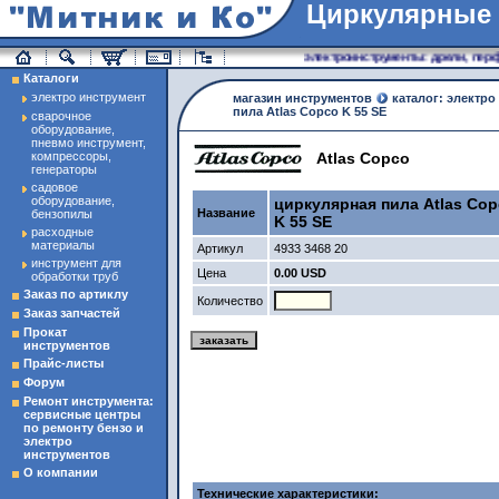
Циркулярные
магазин инструменты
электроинструменты: дрели, перфо
Каталоги
электро инструмент
магазин инструментов
каталог: электро
пила Atlas Copco K 55 SE
сварочное
оборудование,
пневмо инструмент,
компрессоры,
Atlas Copco
генераторы
садовое
оборудование,
циркулярная пила Atlas Co
Название
бензопилы
K 55 SE
расходные
материалы
Артикул
4933 3468 20
инструмент для
Цена
0.00 USD
обработки труб
Заказ по артиклу
Количество
Заказ запчастей
Прокат
инструментов
Прайс-листы
Форум
Ремонт инструмента:
сервисные центры
по ремонту бензо и
электро
инструментов
О компании
Технические характеристики: