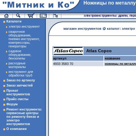
Ножницы по металлу
магазин инструменты
электроинструменты: дрели, перфо
Каталоги
электро инструмент
магазин инструментов
каталог: электро
сварочное
оборудование,
пневмо инструмент,
компрессоры,
генераторы
Atlas Copco
садовое
оборудование,
бензопилы
артикул
название
расходные
4933 3583 70
ножницы по металлу
материалы
инструмент для
обработки труб
Заказ по артиклу
Заказ запчастей
Прокат
инструментов
Прайс-листы
Форум
Ремонт инструмента:
сервисные центры
по ремонту бензо и
электро
инструментов
О компании