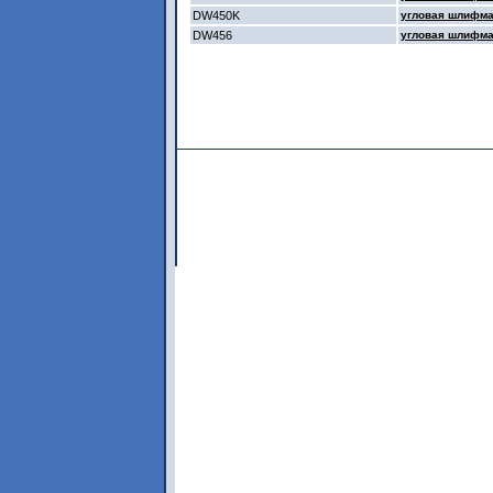
DW450K
угловая шлифма
DW456
угловая шлифма