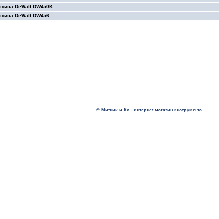
шина DeWalt DW450K
шина DeWalt DW456
© Митник и Ко - интернет магазин инструмента