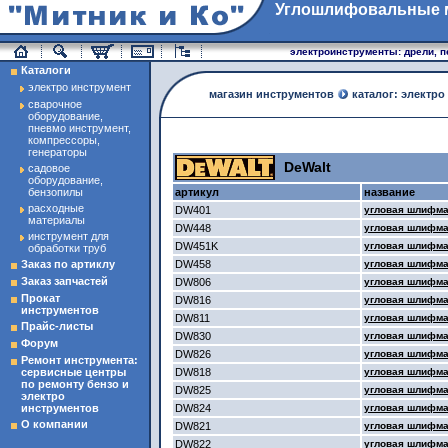
Углошлифовальные м
магазин инструменты
электроинструменты: дрели, п
Каталоги
электро инструмент
магазин инструментов
каталог: электро
сварочное
оборудование,
пневмо инструмент,
компрессоры,
генераторы
DeWalt
садовое
оборудование,
бензопилы
артикул
название
расходные
DW401
угловая шлифма
материалы
DW448
угловая шлифма
инструмент для
DW451K
угловая шлифма
обработки труб
Заказ по артиклу
DW458
угловая шлифма
Заказ запчастей
DW806
угловая шлифма
Прокат
DW816
угловая шлифма
инструментов
DW811
угловая шлифма
Прайс-листы
DW830
угловая шлифма
Форум
DW826
угловая шлифма
Ремонт инструмента:
сервисные центры
DW818
угловая шлифма
по ремонту бензо и
DW825
угловая шлифма
электро
инструментов
DW824
угловая шлифма
О компании
DW821
угловая шлифма
DW822
угловая шлифма