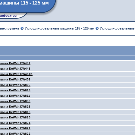
ашины 115 - 125 мм
ерфораторы, рубанки, лобзики, углошлифовальные машины
 инструмент
Углошлифовальные машины 115 - 125 мм
Углошлифовальные м
шина DeWalt DW401
шина DeWalt DW448
шина DeWalt DW451K
шина DeWalt DW458
шина DeWalt DW806
шина DeWalt DW816
шина DeWalt DW811
шина DeWalt DW830
шина DeWalt DW826
шина DeWalt DW818
шина DeWalt DW825
шина DeWalt DW824
шина DeWalt DW821
шина DeWalt DW822