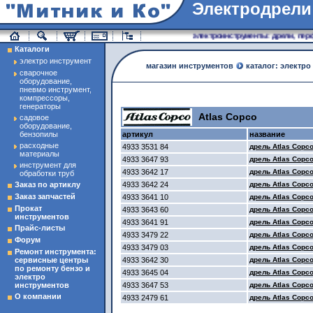
Электродрели
магазин инструменты
электроинструменты: дрели, перфо
Каталоги
электро инструмент
магазин инструментов
каталог: электро
сварочное
оборудование,
пневмо инструмент,
компрессоры,
генераторы
Atlas Copco
садовое
оборудование,
бензопилы
артикул
название
расходные
4933 3531 84
дрель Atlas Copc
материалы
4933 3647 93
дрель Atlas Copc
инструмент для
4933 3642 17
дрель Atlas Copc
обработки труб
Заказ по артиклу
4933 3642 24
дрель Atlas Copc
Заказ запчастей
4933 3641 10
дрель Atlas Copc
Прокат
4933 3643 60
дрель Atlas Copc
инструментов
4933 3641 91
дрель Atlas Copc
Прайс-листы
4933 3479 22
дрель Atlas Copc
Форум
4933 3479 03
дрель Atlas Copco
Ремонт инструмента:
сервисные центры
4933 3642 30
дрель Atlas Copc
по ремонту бензо и
4933 3645 04
дрель Atlas Copco
электро
инструментов
4933 3647 53
дрель Atlas Copc
О компании
4933 2479 61
дрель Atlas Copco