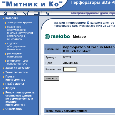
Перфораторы SDS-P
магазин инструменты
электроинструменты: дрели, перфо
Каталоги
электро инструмент
магазин инструментов
каталог: электро
перфоратор SDS-Plus Metabo KHE 24 Conta
сварочное
оборудование,
пневмо инструмент,
компрессоры,
Metabo
генераторы
садовое
оборудование,
перфоратор SDS-Plus Metab
Название
бензопилы
KHE 24 Contact
расходные
материалы
Артикул
00239
инструмент для
Цена
315.00 EUR
обработки труб
Заказ по артиклу
Количество
Заказ запчастей
Прокат
инструментов
Прайс-листы
Форум
Ремонт инструмента:
сервисные центры
по ремонту бензо и
электро
инструментов
О компании
Технические характеристики: