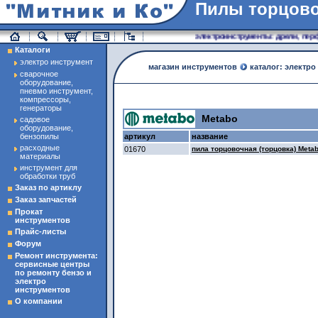
Пилы торцов
магазин инструменты
электроинструменты: дрели, перфо
Каталоги
электро инструмент
магазин инструментов
каталог: электро
сварочное
оборудование,
пневмо инструмент,
компрессоры,
генераторы
Metabo
садовое
оборудование,
бензопилы
артикул
название
расходные
01670
пила торцовочная (торцовка) Metab
материалы
инструмент для
обработки труб
Заказ по артиклу
Заказ запчастей
Прокат
инструментов
Прайс-листы
Форум
Ремонт инструмента:
сервисные центры
по ремонту бензо и
электро
инструментов
О компании