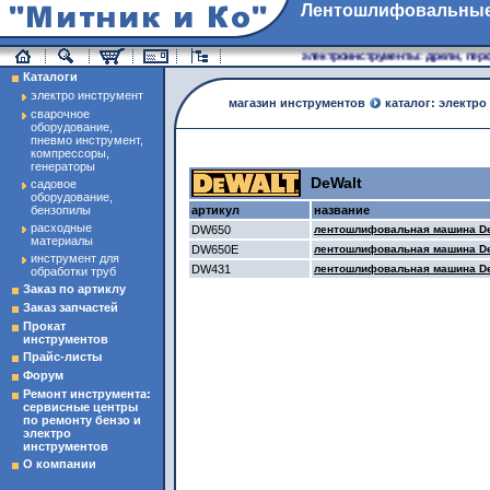
Лентошлифовальны
магазин инструменты
электроинструменты: дрели, перфо
Каталоги
электро инструмент
магазин инструментов
каталог: электро
сварочное
оборудование,
пневмо инструмент,
компрессоры,
генераторы
DeWalt
садовое
оборудование,
бензопилы
артикул
название
расходные
DW650
лентошлифовальная машина D
материалы
DW650E
лентошлифовальная машина D
инструмент для
DW431
лентошлифовальная машина D
обработки труб
Заказ по артиклу
Заказ запчастей
Прокат
инструментов
Прайс-листы
Форум
Ремонт инструмента:
сервисные центры
по ремонту бензо и
электро
инструментов
О компании