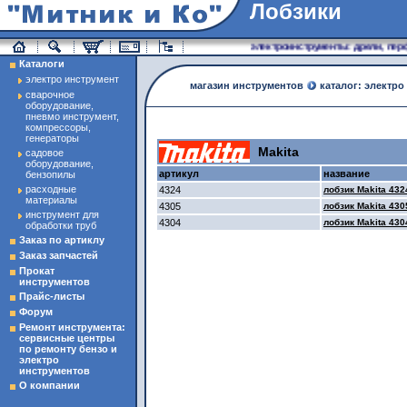
Лобзики
магазин инструменты
электроинструменты: дрели, перф
Каталоги
электро инструмент
магазин инструментов
каталог: электро
сварочное
оборудование,
пневмо инструмент,
компрессоры,
генераторы
Makita
садовое
оборудование,
артикул
название
бензопилы
расходные
4324
лобзик Makita 432
материалы
4305
лобзик Makita 430
инструмент для
4304
лобзик Makita 430
обработки труб
Заказ по артиклу
Заказ запчастей
Прокат
инструментов
Прайс-листы
Форум
Ремонт инструмента:
сервисные центры
по ремонту бензо и
электро
инструментов
О компании