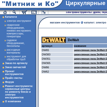
Циркулярные
магазин инструменты
электроинструменты: дрели, перфо
Каталоги
электро инструмент
магазин инструментов
каталог: электро
сварочное
оборудование,
пневмо инструмент,
компрессоры,
генераторы
DeWalt
садовое
оборудование,
бензопилы
артикул
название
расходные
DW65
циркулярная пила DeWalt 
материалы
DW383
циркулярная пила DeWalt 
инструмент для
DW351
циркулярная пила DeWalt 
обработки труб
Заказ по артиклу
DW365
циркулярная пила DeWalt 
Заказ запчастей
DW86
циркулярная пила DeWalt 
Прокат
DW62
циркулярная пила DeWalt 
инструментов
Прайс-листы
Форум
Ремонт инструмента:
сервисные центры
по ремонту бензо и
электро
инструментов
О компании