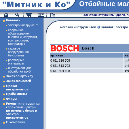
Отбойные мо
магазин инструменты
электроинструменты: дрели, п
Каталоги
электро инструмент
магазин инструментов
каталог: электро
сварочное
оборудование,
пневмо инструмент,
компрессоры,
генераторы
Bosch
садовое
оборудование,
бензопилы
артикул
на
расходные
0 611 316 708
от
материалы
0 611 313 703
от
инструмент для
0 611 304 108
от
обработки труб
Заказ по артиклу
Заказ запчастей
Прокат
инструментов
Прайс-листы
Форум
Ремонт инструмента:
сервисные центры
по ремонту бензо и
электро
инструментов
О компании