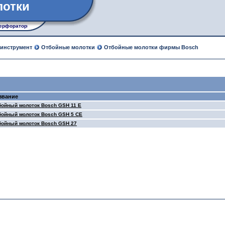
лотки
ерфораторы, рубанки, лобзики, углошлифовальные машины
 инструмент
Отбойные молотки
Отбойные молотки фирмы Bosch
звание
бойный молоток Bosch GSH 11 E
бойный молоток Bosch GSH 5 CE
бойный молоток Bosch GSH 27