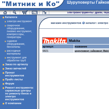
Шуруповерты Гайко
магазин инструменты
электроинструменты: дрели, перфо
Каталоги
электро инструмент
магазин инструментов
каталог: электро
сварочное
оборудование,
пневмо инструмент,
компрессоры,
генераторы
Makita
садовое
оборудование,
артикул
название
бензопилы
расходные
6821
шуруповерт гайковерт Maki
материалы
инструмент для
обработки труб
Заказ по артиклу
Заказ запчастей
Прокат
инструментов
Прайс-листы
Форум
Ремонт инструмента:
сервисные центры
по ремонту бензо и
электро
инструментов
О компании