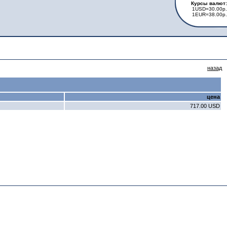
Курсы валют:
1USD=30.00р.
1EUR=38.00р.
назад
цена
717.00 USD