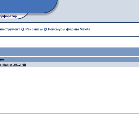
ерфораторы, рубанки, лобзики, углошлифовальные машины
 инструмент
Рейсмусы
Рейсмусы фирмы Makita
ние
с Makita 2012 NB