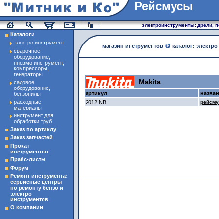
Рейсмусы
магазин инструменты
электроинструменты: дрели, п
Каталоги
электро инструмент
магазин инструментов
каталог: электро
сварочное
оборудование,
пневмо инструмент,
компрессоры,
генераторы
Makita
садовое
оборудование,
артикул
назва
бензопилы
расходные
2012 NB
рейсму
материалы
инструмент для
обработки труб
Заказ по артиклу
Заказ запчастей
Прокат
инструментов
Прайс-листы
Форум
Ремонт инструмента:
сервисные центры
по ремонту бензо и
электро
инструментов
О компании