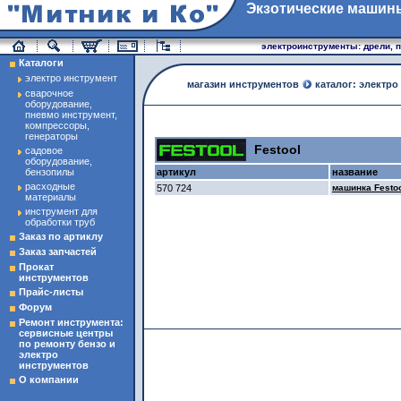
Экзотические машин
магазин инструменты
электроинструменты: дрели, п
Каталоги
электро инструмент
магазин инструментов
каталог: электро
сварочное
оборудование,
пневмо инструмент,
компрессоры,
генераторы
Festool
садовое
оборудование,
бензопилы
артикул
название
расходные
570 724
машинка Festoo
материалы
инструмент для
обработки труб
Заказ по артиклу
Заказ запчастей
Прокат
инструментов
Прайс-листы
Форум
Ремонт инструмента:
сервисные центры
по ремонту бензо и
электро
инструментов
О компании