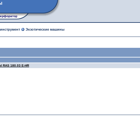
ы
ерфораторы, рубанки, лобзики, углошлифовальные машины
 инструмент
Экзотические машины
l RAS 180.03 E-HR