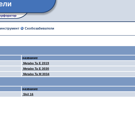
ели
ерфораторы, рубанки, лобзики, углошлифовальные машины
 инструмент
Скобозабиватели
название
Metabo Ta E 2019
Metabo Ta E 3030
Metabo Ta M 3034
название
Skil 16