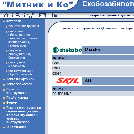
Скобозабиват
магазин инструменты
электроинструменты: дрели, п
Каталоги
электро инструмент
магазин инструментов
каталог: электро
сварочное
оборудование,
пневмо инструмент,
компрессоры,
генераторы
Metabo
садовое
оборудование,
бензопилы
артикул
расходные
02019
материалы
03030
инструмент для
03034
обработки труб
Заказ по артиклу
Skil
Заказ запчастей
артикул
Прокат
инструментов
F0150016N2
Прайс-листы
Форум
Ремонт инструмента:
сервисные центры
по ремонту бензо и
электро
инструментов
О компании