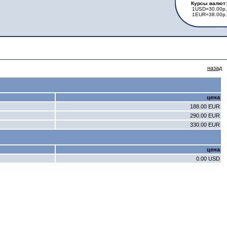
Курсы валют:
1USD=30.00р.
1EUR=38.00р.
назад
цена
188.00 EUR
290.00 EUR
330.00 EUR
цена
0.00 USD