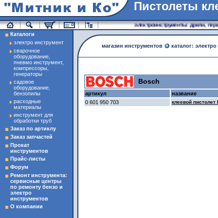
Пистолеты кл
магазин инструменты
электроинструменты: дрели, перф
Каталоги
электро инструмент
магазин инструментов
каталог: электро
сварочное
оборудование,
пневмо инструмент,
компрессоры,
генераторы
Bosch
садовое
оборудование,
бензопилы
артикул
название
расходные
0 601 950 703
клеевой пистолет
материалы
инструмент для
обработки труб
Заказ по артиклу
Заказ запчастей
Прокат
инструментов
Прайс-листы
Форум
Ремонт инструмента:
сервисные центры
по ремонту бензо и
электро
инструментов
О компании