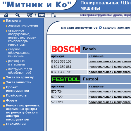
Полировальные / Ш
машины
магазин инструменты
электроинструменты: дрели, перфо
Каталоги
электро инструмент
магазин инструментов
каталог: электро
сварочное
оборудование,
пневмо инструмент,
компрессоры,
генераторы
Bosch
садовое
оборудование,
бензопилы
артикул
название
расходные
0 601 353 103
полировальная / шлифовал
материалы
0 601 359 061
полировальная / шлифовал
инструмент для
0 601 366 703
полировальная / шлифовал
обработки труб
Заказ по артиклу
Festool
Заказ запчастей
артикул
название
Прокат
инструментов
570 734
полировальная / шлифовальн
Прайс-листы
570 722
полировальная / шлифоваль
Форум
570 729
полировальная / шлифоваль
Ремонт инструмента:
сервисные центры
по ремонту бензо и
электро
инструментов
О компании