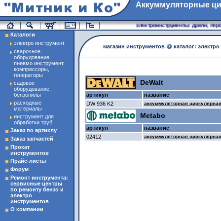
Аккуммуляторные ц
магазин инструменты
электроинструменты: дрели, перфо
Каталоги
электро инструмент
магазин инструментов
каталог: электро
сварочное
оборудование,
пневмо инструмент,
компрессоры,
генераторы
DeWalt
садовое
оборудование,
бензопилы
артикул
название
расходные
DW 936 K2
аккуммуляторная циркулярная
материалы
Metabo
инструмент для
обработки труб
артикул
название
Заказ по артиклу
02412
аккуммуляторная циркулярная
Заказ запчастей
Прокат
инструментов
Прайс-листы
Форум
Ремонт инструмента:
сервисные центры
по ремонту бензо и
электро
инструментов
О компании